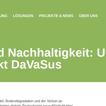
NUNG
LÖSUNGEN
PROJEKTE & NEWS
ÜBER UNS
d Nachhaltigkeit: 
ekt DaVaSus
el, Bodendegradation und der Verlust an
 bieten digitale Technologien neue Möglichkeiten,