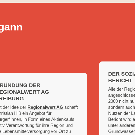
egann
DER SOZ
BERICHT
RÜNDUNG DER
Alle der Regi
EGIONALWERT AG
angeschlossen
REIBURG
2009 nicht nu
t der Idee der
Regionalwert AG
schafft
sondern auch
ristian Hiß ein Angebot für
Nutzen der La
rger*innen, in Form eines Aktienkaufs
Bericht wird 
tiv Verantwortung für ihre Region und
unter anderem
e Lebens­mittel­versorgung vor Ort zu
Grund­wasser 