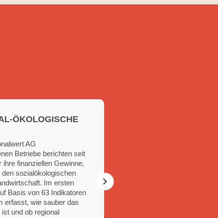
IAL-ÖKOLOGISCHE
onalwert AG
en Betriebe berichten seit
r ihre finanziellen Gewinne,
 den sozialökologischen
DEUTSCHER
ndwirtschaft. Im ersten
NACHHALTIGKEITS
auf Basis von 63 Indikatoren
 erfasst, wie sauber das
Christian Hiß wird als „
ist und ob regional
Entrepreneur der Nachhal