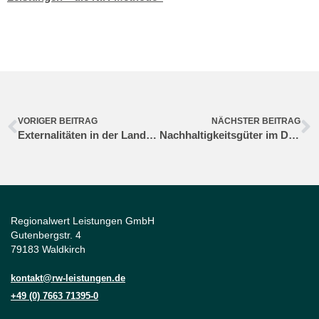
VORIGER BEITRAG
NÄCHSTER BEITRAG
Externalitäten in der Landwirtschaft – Einkommen müssen fairer werden
Nachhaltigkeitsgüter im Dialog aushandeln
Regionalwert Leistungen GmbH
Gutenbergstr. 4
79183 Waldkirch
kontakt@rw-leistungen.de
+49 (0) 7663 71395-0